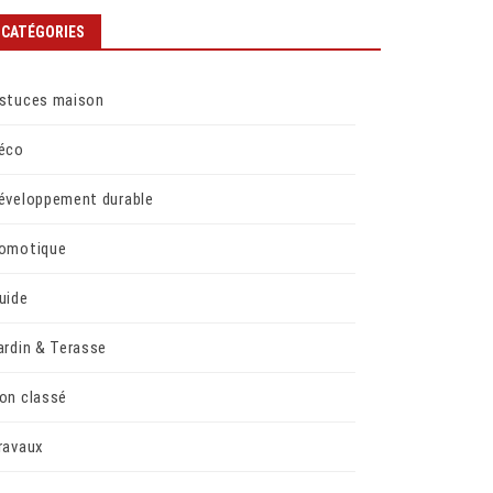
CATÉGORIES
stuces maison
éco
éveloppement durable
omotique
uide
ardin & Terasse
on classé
ravaux