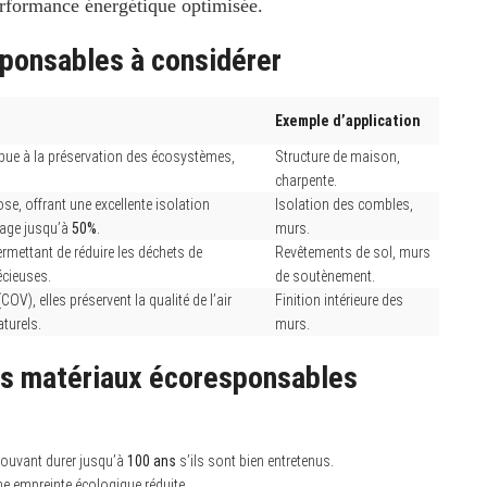
performance énergétique optimisée.
ponsables à considérer
Exemple d’application
ibue à la préservation des écosystèmes,
Structure de maison,
charpente.
se, offrant une excellente isolation
Isolation des combles,
fage jusqu’à
50%
.
murs.
rmettant de réduire les déchets de
Revêtements de sol, murs
écieuses.
de soutènement.
), elles préservent la qualité de l’air
Finition intérieure des
aturels.
murs.
es matériaux écoresponsables
pouvant durer jusqu’à
100 ans
s’ils sont bien entretenus.
ne empreinte écologique réduite.