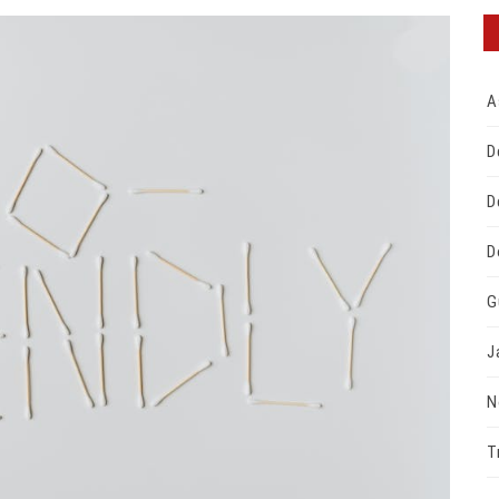
A
D
D
D
G
J
N
T