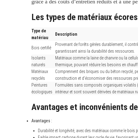
grâce à des coûts d’entretien réduits et à une 
Les types de matériaux écores
Type de
Description
matériau
Provenant de forêts gérées durablement, il contr
Bois certifié
garantissant ainsi la durabilité des ressources.
Isolants
Matériaux comme la laine de chanvre ou la cellulo
naturels
thermique, pouvant réduire les besoins en chauf
Matériaux
Comprennent des briques ou du béton recyclé, pe
recyclés
construction et d’économiser des ressources pr
Peintures
Formulées sans composés organiques volatils (COV
écologiques
intérieur et sont souvent dérivées de matériaux n
Avantages et inconvénients d
Avantages :
Durabilité et longévité, avec des matériaux comme le bois 
Faible impact carbone durant leur cycle de vie, favorisant u