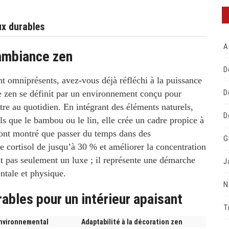
ux durables
A
ambiance zen
D
nt omniprésents, avez-vous déjà réfléchi à la puissance
D
 zen
se définit par un environnement conçu pour
tre
au quotidien. En intégrant des éléments naturels,
D
s que le bambou ou le lin, elle crée un cadre propice à
s ont montré que passer du temps dans des
G
e cortisol de jusqu’à 30 % et améliorer la concentration
 pas seulement un luxe ; il représente une démarche
J
ntale et physique.
N
ables pour un intérieur apaisant
T
nvironnemental
Adaptabilité à la décoration zen