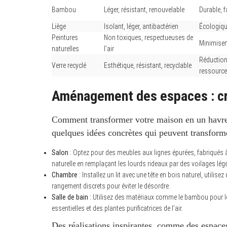
Bambou
Léger, résistant, renouvelable
Durable, 
Liège
Isolant, léger, antibactérien
Écologiqu
Peintures
Non toxiques, respectueuses de
Minimisent
naturelles
l’air
Réduction
Verre recyclé
Esthétique, résistant, recyclable
ressourc
Aménagement des espaces : cr
Comment transformer votre maison en un havre
quelques idées concrètes qui peuvent transforme
Salon
: Optez pour des meubles aux lignes épurées, fabriqués à
naturelle en remplaçant les lourds rideaux par des voilages lége
Chambre
: Installez un lit avec une tête en bois naturel, utilis
rangement discrets pour éviter le désordre.
Salle de bain
: Utilisez des matériaux comme le bambou pour le 
essentielles et des plantes purificatrices de l’air.
Des réalisations inspirantes, comme des espaces