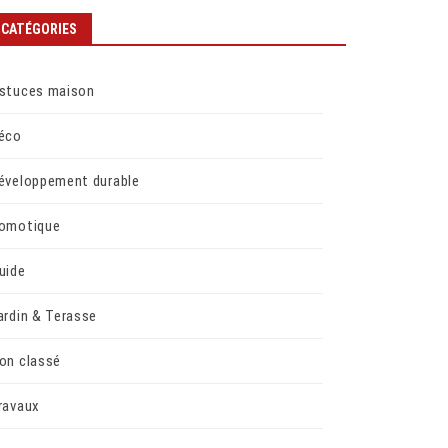
CATÉGORIES
stuces maison
éco
éveloppement durable
omotique
uide
ardin & Terasse
on classé
ravaux