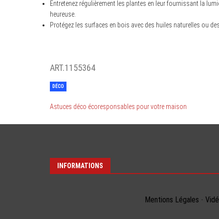
Entretenez régulièrement les plantes en leur fournissant la lumi
heureuse.
Protégez les surfaces en bois avec des huiles naturelles ou de
ART.1155364
DÉCO
Astuces déco écoresponsables pour votre maison
INFORMATIONS
Mentions Légales
-
Vid