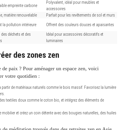
Polyvalent, idéal pour meubles et
faible empreinte carbone
accessoires
e, matière renouvelable
Parfait pour les revêtements de sol et murs
 la pollution intérieure
Offrent des couleurs douces et apaisantes
 des déchets et des
Idéal pour accessoires décoratifs et
es
luminaires
éer des zones zen
 de paix ? Pour aménager un espace zen, voici
r votre quotidien :
 partir de matériaux naturels comme le bois massif. Favorisez la lumière
rs.
ez des textiles doux comme le coton bio, et intégrez des éléments de
mobilier et créez un coin détente avec des bougies naturelles, des huiles
 de méditation trouvés dans des retraites zen en Asie,