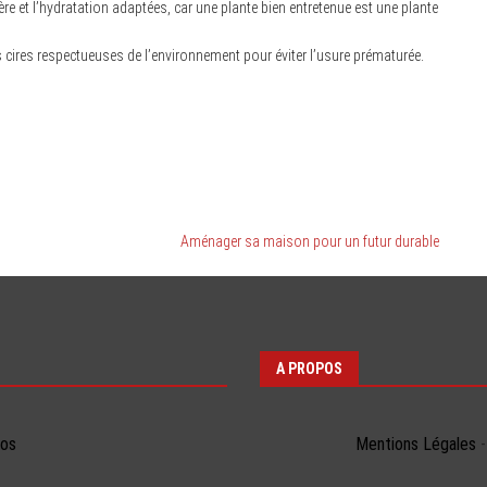
ère et l’hydratation adaptées, car une plante bien entretenue est une plante
s cires respectueuses de l’environnement pour éviter l’usure prématurée.
Aménager sa maison pour un futur durable
A PROPOS
éos
Mentions Légales