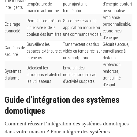
Thermostats
température de
pour ajuster la
d’énergie, confort
intelligents
manière autonome.
température.
personnalisé.
Ambiance
Permet le contrôle de
Se connecte via une
Éclairage
personnalisable,
l’intensité et de la
application mobile ou
connecté
économies
couleur des lumières.
une commande vocale.
d’énergie.
Surveillent les
Transmettent des flux
Sécurité accrue,
Caméras de
espaces extérieurs et
vidéo en temps réel sur
surveillance à
sécurité
intérieurs.
un smartphone.
distance.
Protection
Détectent les
Envoient des
Systèmes
renforcée,
intrusions et alertent
notifications en cas
d’alarme
tranquillité
les utilisateurs.
d’activité suspecte.
d’esprit.
Guide d’intégration des systèmes
domotiques
Comment réussir l’intégration des systèmes domotiques
dans votre maison ?
Pour intégrer des systèmes