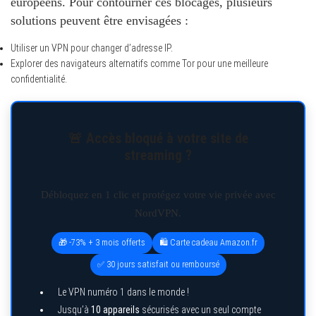
européens. Pour contourner ces blocages, plusieurs
solutions peuvent être envisagées :
Utiliser un VPN pour changer d’adresse IP.
Explorer des navigateurs alternatifs comme Tor pour une meilleure
confidentialité.
🚨 Accès bloqué à votre site de
streaming ?
Débloquez en 1 clic et protégez votre vie privée avec
NordVPN.
🎁 -73% + 3 mois offerts
🛍️ Carte cadeau Amazon.fr
✅ 30 jours satisfait ou remboursé
Le VPN numéro 1 dans le monde !
Jusqu’à
10 appareils
sécurisés avec un seul compte