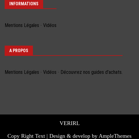
INFORMATIONS
Mentions Légales
-
Vidéos
A PROPOS
Mentions Légales
-
Vidéos
-
Découvrez nos guides d'achats.
VERIRL
Copy Right Text |
Design & develop by AmpleThemes