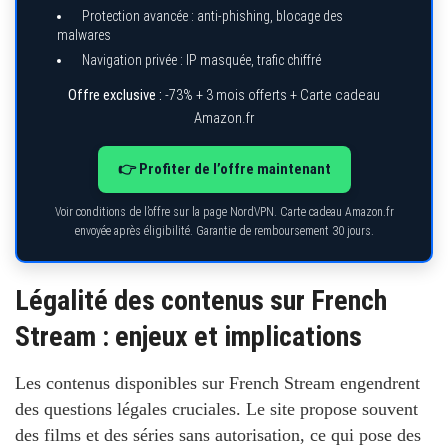
Protection avancée : anti-phishing, blocage des
malwares
Navigation privée : IP masquée, trafic chiffré
Offre exclusive :
-73% + 3 mois offerts + Carte cadeau
Amazon.fr
👉 Profiter de l’offre maintenant
Voir conditions de l’offre sur la page NordVPN. Carte cadeau Amazon.fr
envoyée après éligibilité. Garantie de remboursement 30 jours.
Légalité des contenus sur French
Stream : enjeux et implications
Les contenus disponibles sur French Stream engendrent
des questions légales cruciales. Le site propose souvent
des films et des séries sans autorisation, ce qui pose des