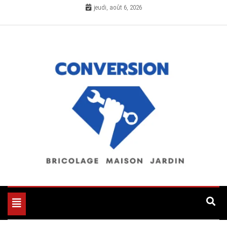
Skip
jeudi, août 6, 2026
to
content
✔ Bricolage ✔ Maison ✔ Jardin
Toggle
navigation