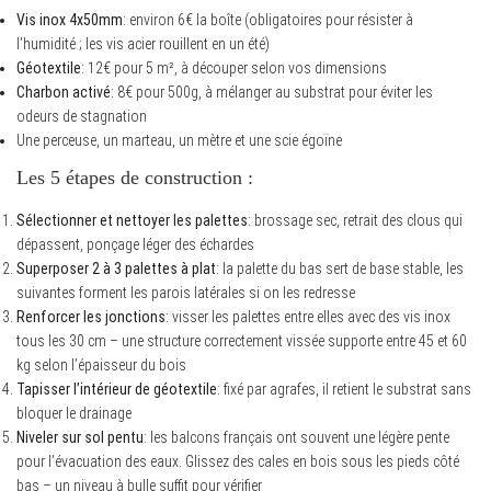
Vis inox 4x50mm
: environ 6€ la boîte (obligatoires pour résister à
l’humidité ; les vis acier rouillent en un été)
Géotextile
: 12€ pour 5 m², à découper selon vos dimensions
Charbon activé
: 8€ pour 500g, à mélanger au substrat pour éviter les
odeurs de stagnation
Une perceuse, un marteau, un mètre et une scie égoïne
Les 5 étapes de construction :
Sélectionner et nettoyer les palettes
: brossage sec, retrait des clous qui
dépassent, ponçage léger des échardes
Superposer 2 à 3 palettes à plat
: la palette du bas sert de base stable, les
suivantes forment les parois latérales si on les redresse
Renforcer les jonctions
: visser les palettes entre elles avec des vis inox
tous les 30 cm – une structure correctement vissée supporte entre 45 et 60
kg selon l’épaisseur du bois
Tapisser l’intérieur de géotextile
: fixé par agrafes, il retient le substrat sans
bloquer le drainage
Niveler sur sol pentu
: les balcons français ont souvent une légère pente
pour l’évacuation des eaux. Glissez des cales en bois sous les pieds côté
bas – un niveau à bulle suffit pour vérifier