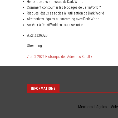
Historique des adresses de DarkiWorld
Comment contourner les blocages de DarkiWorld ?
Risques légaux associés à l’utilisation de DarkiWorld
Alternatives légales au streaming avec DarkiWorld
Accéder à DarkiWorld en toute sécurité
ART.1136328
Streaming
7 août 2026 Historique des Adresses Xalaflix
INFORMATIONS
Mentions Légales
-
Vid