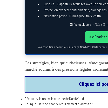
Jusqu’à
10 appareils
sécurisés avec un seul co
Protection avancée : anti-phishing, blocage de
Navigation privée : IP masquée, trafic chiffré
Offre exclusive :
-73% + 3 m
👉 Profiter 
Voir conditions de l’offre sur la page NordVPN. Carte cadeau
Ces stratégies, bien qu’audacieuses, témoignen
marché soumis à des pressions légales croissant
Cliquez ici po
Découvrez la nouvelle adresse de DarkiWorld
Pourquoi Darkino change régulièrement d’adresse ?