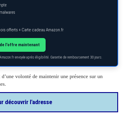
mpte
s malwares
ois offerts + Carte cadeau Amazon.fr
de l’offre maintenant
 Amazon.fr envoyée après éligibilité. Garantie de remboursement 30 jours.
t d’une volonté de maintenir une présence sur un
es.
ur découvrir l'adresse