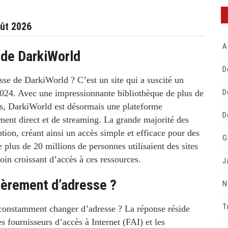
oût 2026
A
 de DarkiWorld
D
esse de
DarkiWorld
? C’est un site qui a suscité un
D
 2024. Avec une impressionnante bibliothèque de plus de
és,
DarkiWorld
est désormais une plateforme
D
ment direct et de streaming. La grande majorité des
ption, créant ainsi un accès simple et efficace pour des
G
e plus de 20 millions de personnes utilisaient des sites
soin croissant d’accès à ces ressources.
J
ièrement d’adresse ?
N
T
l constamment changer d’adresse ? La réponse réside
s fournisseurs d’accès à Internet (FAI)
et les