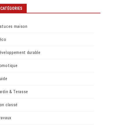
CATÉGORIES
stuces maison
éco
éveloppement durable
omotique
uide
ardin & Terasse
on classé
ravaux