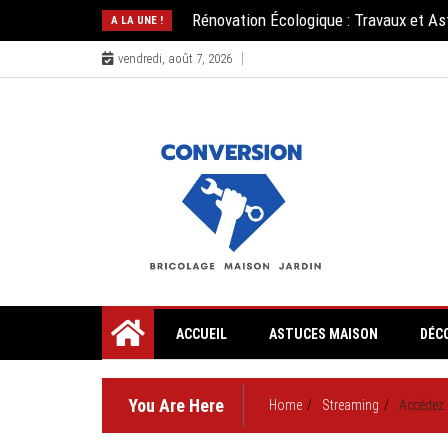
Skip
Rénovation Écologique : Travaux et A
A LA UNE !
to
content
vendredi, août 7, 2026
✔ Bricolage ✔ Maison ✔ Jardin
ACCUEIL
ASTUCES MAISON
DÉC
You Are Here
Home
Streaming
Accédez 