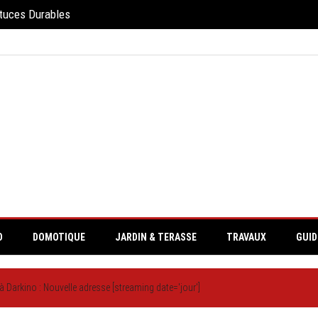
stuces Durables
O
DOMOTIQUE
JARDIN & TERASSE
TRAVAUX
GUID
à Darkino : Nouvelle adresse [streaming date='jour']