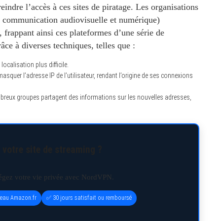
eindre l’accès à ces sites de piratage. Les organisations
 communication audiovisuelle et numérique)
ge, frappant ainsi ces plateformes d’une série de
âce à diverses techniques, telles que :
calisation plus difficile.
asquer l’adresse IP de l’utilisateur, rendant l’origine de ses connexions
reux groupes partagent des informations sur les nouvelles adresses,
 votre site de streaming ?
tégez votre vie privée avec NordVPN.
deau Amazon.fr
✅ 30 jours satisfait ou remboursé