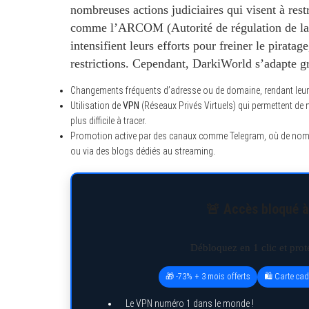
nombreuses actions judiciaires qui visent à restr
comme l’ARCOM (Autorité de régulation de la
intensifient leurs efforts pour freiner le pirata
restrictions. Cependant,
DarkiWorld
s’adapte gr
Changements fréquents d’adresse ou de domaine, rendant leur lo
Utilisation de
VPN
(Réseaux Privés Virtuels) qui permettent de m
plus difficile à tracer.
Promotion active par des canaux comme Telegram, où de nomb
ou via des blogs dédiés au streaming.
🚨 Accès bloqué à
Débloquez en 1 clic et pro
🎁 -73% + 3 mois offerts
🛍️ Carte ca
Le VPN numéro 1 dans le monde !