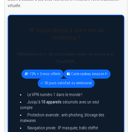
virtuelle.
🚨 Accès bloqué à votre site de
streaming ?
Débloquez en 1 clic et protégez votre vie privée avec
NordVPN.
🎁 -73% + 3 mois offerts
🛍️ Carte cadeau Amazon.fr
✅ 30 jours satisfait ou remboursé
Le VPN numéro 1 dans le monde !
Jusqu’à
10 appareils
sécurisés avec un seul
compte
Protection avancée : anti-phishing, blocage des
malwares
Navigation privée : IP masquée, trafic chiffré