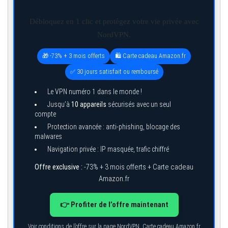
Débloquez en 1 clic et protégez votre vie privée avec
NordVPN.
🎁 -73% + 3 mois offerts
🛍️ Carte cadeau Amazon.fr
✅ 30 jours satisfait ou remboursé
Le VPN numéro 1 dans le monde !
Jusqu’à
10 appareils
sécurisés avec un seul
compte
Protection avancée : anti-phishing, blocage des
malwares
Navigation privée : IP masquée, trafic chiffré
Offre exclusive :
-73% + 3 mois offerts + Carte cadeau
Amazon.fr
👉 Profiter de l’offre maintenant
Voir conditions de l’offre sur la page NordVPN. Carte cadeau Amazon.fr