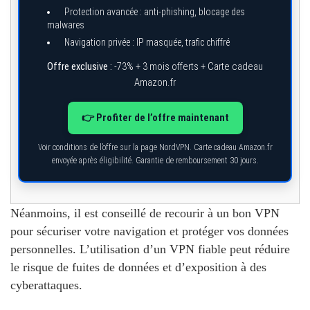
Protection avancée : anti-phishing, blocage des
malwares
Navigation privée : IP masquée, trafic chiffré
Offre exclusive :
-73% + 3 mois offerts + Carte cadeau
Amazon.fr
👉 Profiter de l’offre maintenant
Voir conditions de l’offre sur la page NordVPN. Carte cadeau Amazon.fr
envoyée après éligibilité. Garantie de remboursement 30 jours.
Néanmoins, il est conseillé de recourir à un bon VPN
pour sécuriser votre navigation et protéger vos données
personnelles. L’utilisation d’un VPN fiable peut réduire
le risque de fuites de données et d’exposition à des
cyberattaques.