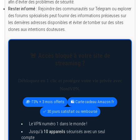
afin d’éviter des problèmes de sécurité.
Rester informé :
Rejoindre des communautés sur Telegram ou explorer
des forums spécialisés peut fournir des informations précieuses sur
les dernières adresses disponibles et éviter de tomber sur des sites
clones aux intentions douteuses.
🚨 Accès bloqué à votre site de
streaming ?
Débloquez en 1 clic et protégez votre vie privée avec
NordVPN.
🎁 -73% + 3 mois offerts
🛍️ Carte cadeau Amazon.fr
✅ 30 jours satisfait ou remboursé
Le VPN numéro 1 dans le monde !
Jusqu’à
10 appareils
sécurisés avec un seul
compte