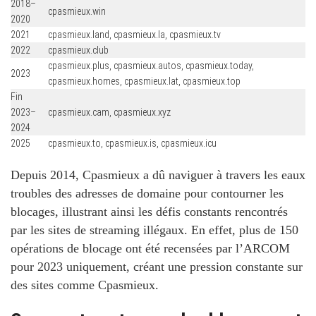
2018–
cpasmieux.win
2020
2021
cpasmieux.land, cpasmieux.la, cpasmieux.tv
2022
cpasmieux.club
cpasmieux.plus, cpasmieux.autos, cpasmieux.today,
2023
cpasmieux.homes, cpasmieux.lat, cpasmieux.top
Fin
2023–
cpasmieux.cam, cpasmieux.xyz
2024
2025
cpasmieux.to, cpasmieux.is, cpasmieux.icu
Depuis 2014, Cpasmieux a dû naviguer à travers les eaux
troubles des adresses de domaine pour contourner les
blocages, illustrant ainsi les défis constants rencontrés
par les sites de streaming illégaux. En effet, plus de 150
opérations de blocage ont été recensées par l’ARCOM
pour 2023 uniquement, créant une pression constante sur
des sites comme Cpasmieux.